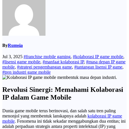
By
Rumsia
Jul 3, 2025
#franchise mobile gaming
,
#kolaborasi IP game mobile
,
#lisensi game mobile
,
#manfaat kolaborasi IP
,
#masa depan IP game
mobile
,
#strategi pengembangan game
,
#tantangan lisensi IP game
,
#tren industri game mobile
Revolusi Sinergi: Memahami Kolaborasi
IP dalam Game Mobile
Dunia game mobile terus berinovasi, dan salah satu tren paling
menonjol yang membentuk lanskapnya adalah
kolaborasi IP game
mobile
. Fenomena ini tidak sekadar menggabungkan dua entitas; ini
adalah perpaduan strategis antara properti intelektual (IP) yang