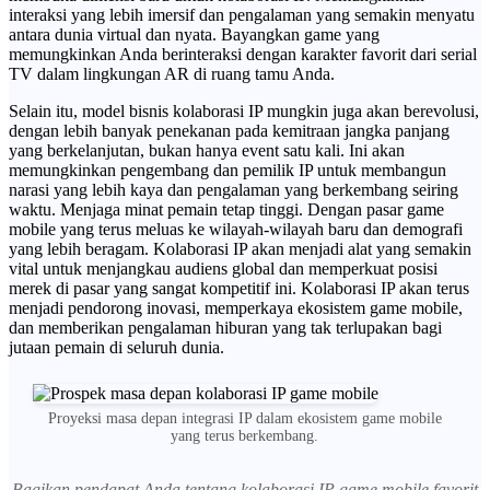
interaksi yang lebih imersif dan pengalaman yang semakin menyatu
antara dunia virtual dan nyata. Bayangkan game yang
memungkinkan Anda berinteraksi dengan karakter favorit dari serial
TV dalam lingkungan AR di ruang tamu Anda.
Selain itu, model bisnis kolaborasi IP mungkin juga akan berevolusi,
dengan lebih banyak penekanan pada kemitraan jangka panjang
yang berkelanjutan, bukan hanya event satu kali. Ini akan
memungkinkan pengembang dan pemilik IP untuk membangun
narasi yang lebih kaya dan pengalaman yang berkembang seiring
waktu. Menjaga minat pemain tetap tinggi. Dengan pasar game
mobile yang terus meluas ke wilayah-wilayah baru dan demografi
yang lebih beragam. Kolaborasi IP akan menjadi alat yang semakin
vital untuk menjangkau audiens global dan memperkuat posisi
merek di pasar yang sangat kompetitif ini. Kolaborasi IP akan terus
menjadi pendorong inovasi, memperkaya ekosistem game mobile,
dan memberikan pengalaman hiburan yang tak terlupakan bagi
jutaan pemain di seluruh dunia.
Proyeksi masa depan integrasi IP dalam ekosistem game mobile
yang terus berkembang.
Bagikan pendapat Anda tentang kolaborasi IP game mobile favorit