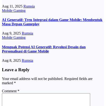
Aug 11, 2025
Rumsia
Mobile Gaming
AI Generatif: Tren Integrasi dalam Game Mobile: Membentuk
Masa Depan Gameplay
Aug 9, 2025
Rumsia
Mobile Gaming
Menguak Potensi AI Generatif: Revolusi Desain dan
Personalisasi di Game Mobile
Aug 8, 2025
Rumsia
Leave a Reply
Your email address will not be published.
Required fields are
marked
*
Comment
*