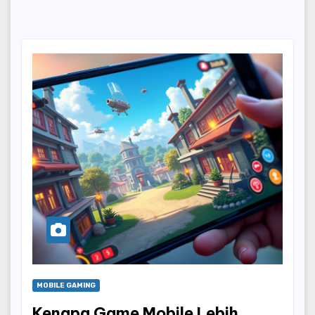
MOBILE GAMING
Kenapa Game Mobile Lebih