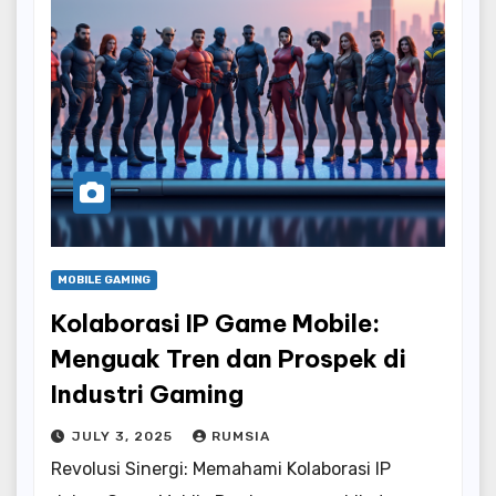
MOBILE GAMING
Kolaborasi IP Game Mobile:
Menguak Tren dan Prospek di
Industri Gaming
JULY 3, 2025
RUMSIA
Revolusi Sinergi: Memahami Kolaborasi IP