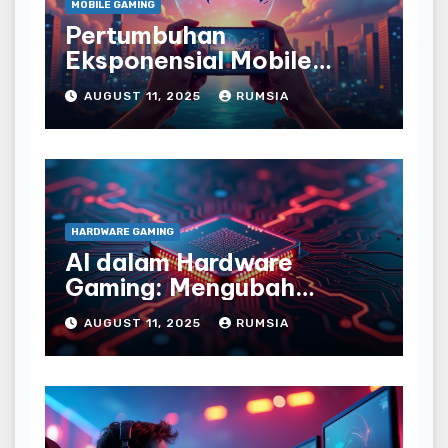
MOBILE GAMING
Pertumbuhan
Eksponensial Mobile
Gaming: Peluang Emas di
AUGUST 11, 2025
RUMSIA
Negara Berkembang
HARDWARE GAMING
AI dalam Hardware
Gaming: Mengubah
Lanskap Performa &
AUGUST 11, 2025
RUMSIA
Desain