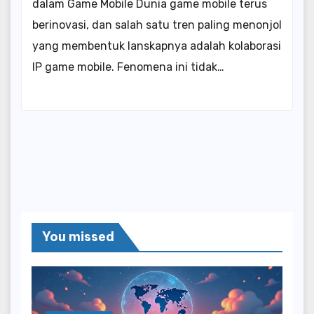
dalam Game Mobile Dunia game mobile terus
berinovasi, dan salah satu tren paling menonjol
yang membentuk lanskapnya adalah kolaborasi
IP game mobile. Fenomena ini tidak…
You missed