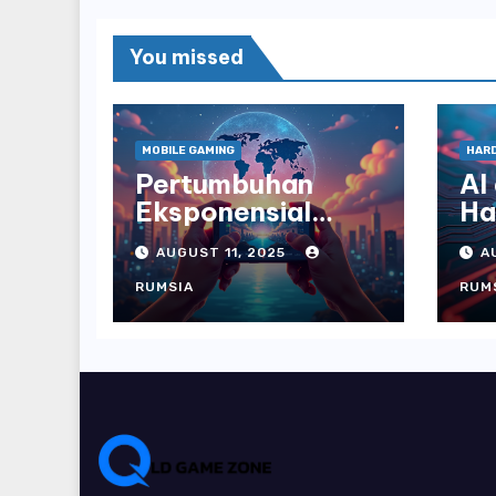
You missed
MOBILE GAMING
HARD
Pertumbuhan
AI
Eksponensial
Ha
Mobile Gaming:
Me
AUGUST 11, 2025
A
Peluang Emas di
La
Negara
& 
RUMSIA
RUM
Berkembang