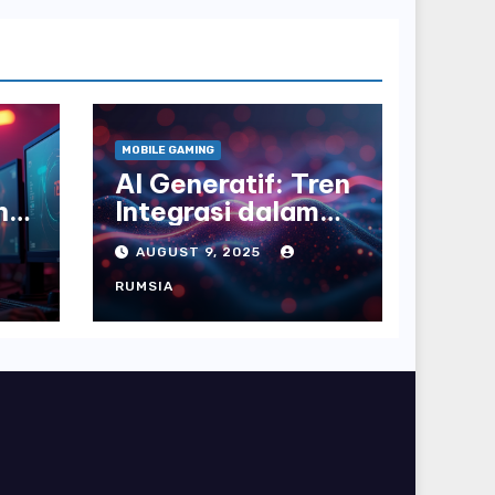
MOBILE GAMING
AI Generatif: Tren
n
Integrasi dalam
Game Mobile:
AUGUST 9, 2025
Membentuk Masa
Depan Gameplay
RUMSIA
ap