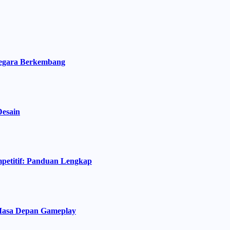
Negara Berkembang
esain
petitif: Panduan Lengkap
 Masa Depan Gameplay