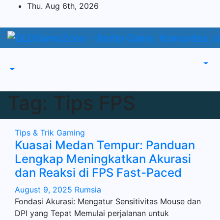
Skip
Thu. Aug 6th, 2026
to
content
Tag:
Tips FPS
Tips & Trik Gaming
Kuasai Medan Tempur: Panduan
Lengkap Meningkatkan Akurasi
dan Reaksi di FPS Fast-Paced
August 9, 2025
Rumsia
Fondasi Akurasi: Mengatur Sensitivitas Mouse dan
DPI yang Tepat Memulai perjalanan untuk