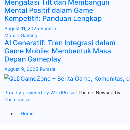
Mengatasi Tilt dan Membangun
Mental Positif dalam Game
Kompetitif: Panduan Lengkap
August 11, 2025
Rumsia
Mobile Gaming
AI Generatif: Tren Integrasi dalam
Game Mobile: Membentuk Masa
Depan Gameplay
August 9, 2025
Rumsia
Proudly powered by WordPress
|
Theme: Newsup by
Themeansar
.
Home