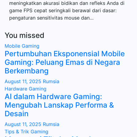
meningkatkan akurasi bidikan dan refleks Anda di
game FPS cepat seringkali berawal dari dasar:
pengaturan sensitivitas mouse dan…
You missed
Mobile Gaming
Pertumbuhan Eksponensial Mobile
Gaming: Peluang Emas di Negara
Berkembang
August 11, 2025
Rumsia
Hardware Gaming
AI dalam Hardware Gaming:
Mengubah Lanskap Performa &
Desain
August 11, 2025
Rumsia
Tips & Trik Gaming