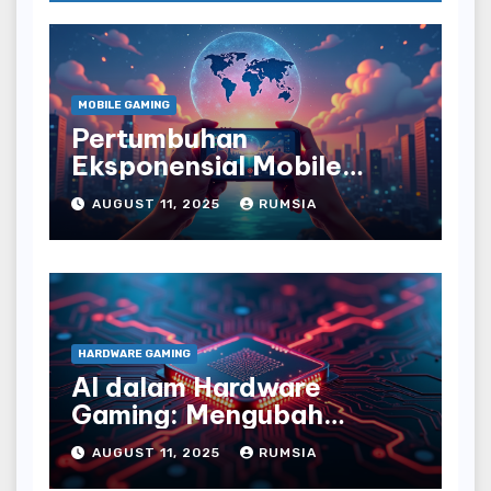
MOBILE GAMING
Pertumbuhan
Eksponensial Mobile
Gaming: Peluang Emas di
AUGUST 11, 2025
RUMSIA
Negara Berkembang
HARDWARE GAMING
AI dalam Hardware
Gaming: Mengubah
Lanskap Performa &
AUGUST 11, 2025
RUMSIA
Desain