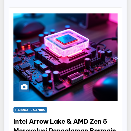
HARDWARE GAMING
Intel Arrow Lake & AMD Zen 5
Merevolusi Pengalaman Bermain