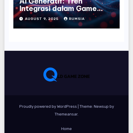
AI Generatif: Tren
Integrasi dalam Game
Mobile: Membentuk Masa
AUGUST 9, 2025
RUMSIA
Depan Gameplay
Proudly powered by WordPress
|
Theme: Newsup by
Themeansar
.
Home