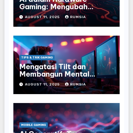
Gaming: Mengubah
Lanskap Performa &
AUGUST 11, 2025
RUMSIA
Desain
TIPS & TRIK GAMING
Mengatasi Tilt dan
Membangun Mental
Positif dalam Game
AUGUST 11, 2025
RUMSIA
Kompetitif: Panduan
Lengkap
MOBILE GAMING