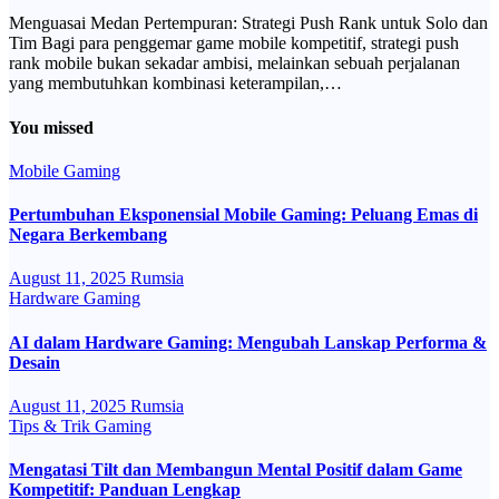
Menguasai Medan Pertempuran: Strategi Push Rank untuk Solo dan
Tim Bagi para penggemar game mobile kompetitif, strategi push
rank mobile bukan sekadar ambisi, melainkan sebuah perjalanan
yang membutuhkan kombinasi keterampilan,…
You missed
Mobile Gaming
Pertumbuhan Eksponensial Mobile Gaming: Peluang Emas di
Negara Berkembang
August 11, 2025
Rumsia
Hardware Gaming
AI dalam Hardware Gaming: Mengubah Lanskap Performa &
Desain
August 11, 2025
Rumsia
Tips & Trik Gaming
Mengatasi Tilt dan Membangun Mental Positif dalam Game
Kompetitif: Panduan Lengkap