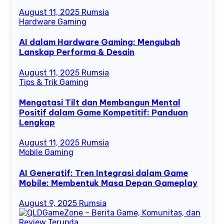
August 11, 2025
Rumsia
Hardware Gaming
AI dalam Hardware Gaming: Mengubah
Lanskap Performa & Desain
August 11, 2025
Rumsia
Tips & Trik Gaming
Mengatasi Tilt dan Membangun Mental
Positif dalam Game Kompetitif: Panduan
Lengkap
August 11, 2025
Rumsia
Mobile Gaming
AI Generatif: Tren Integrasi dalam Game
Mobile: Membentuk Masa Depan Gameplay
August 9, 2025
Rumsia