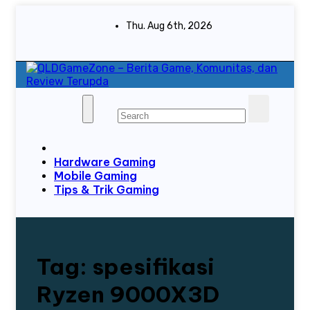
Skip
to
Thu. Aug 6th, 2026
content
Game Lebih Seru Dimulai di Sini
QLDGameZone –
Hardware Gaming
Berita Game,
Mobile Gaming
Tips & Trik Gaming
Komunitas, dan
Review Terupda
Tag:
spesifikasi
Ryzen 9000X3D