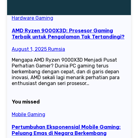
Hardware Gaming
AMD Ryzen 9000X3D: Prosesor Gaming
Terbaik untuk Pengalaman Tak Tertandingi?
August 1, 2025
Rumsia
Mengapa AMD Ryzen 9000X3D Menjadi Pusat
Perhatian Gamer? Dunia PC gaming terus
berkembang dengan cepat, dan di garis depan
inovasi, AMD sekali lagi menarik perhatian para
enthusiast dengan seri prosesor…
You missed
Mobile Gaming
Pertumbuhan Eksponensial Mobile Gaming:
Peluang Emas di Negara Berkembang