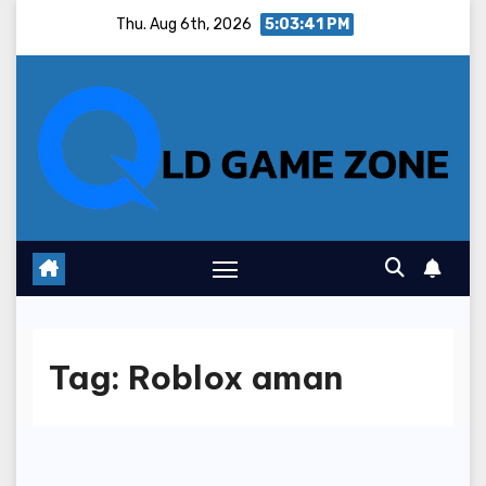
Skip
Thu. Aug 6th, 2026
5:03:41 PM
to
content
Tag:
Roblox aman