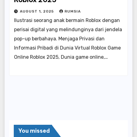
AUGUST 1, 2025
RUMSIA
Ilustrasi seorang anak bermain Roblox dengan
perisai digital yang melindunginya dari jendela
pop-up berbahaya. Menjaga Privasi dan
Informasi Pribadi di Dunia Virtual Roblox Game
Online Roblox 2025, Dunia game online,…
You missed