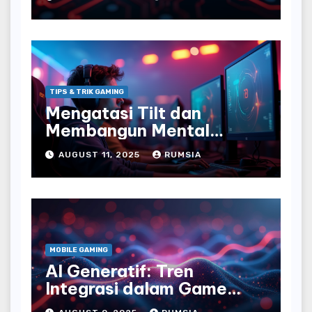
Desain
TIPS & TRIK GAMING
Mengatasi Tilt dan
Membangun Mental
Positif dalam Game
AUGUST 11, 2025
RUMSIA
Kompetitif: Panduan
Lengkap
MOBILE GAMING
AI Generatif: Tren
Integrasi dalam Game
Mobile: Membentuk Masa