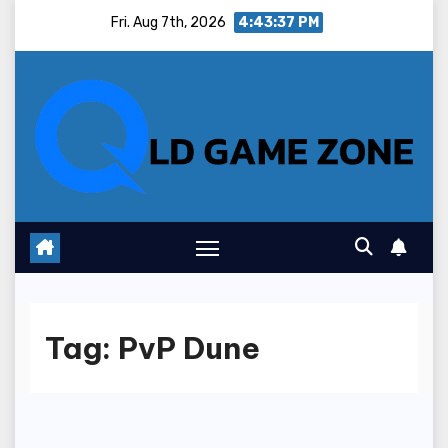
Skip
Fri. Aug 7th, 2026
4:43:37 PM
to
content
Tag:
PvP Dune