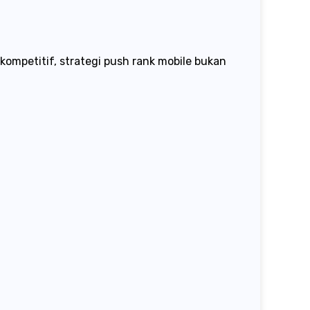
mpetitif, strategi push rank mobile bukan