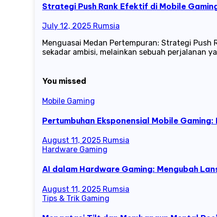
Strategi Push Rank Efektif di Mobile Gami
July 12, 2025
Rumsia
Menguasai Medan Pertempuran: Strategi Push Ra
sekadar ambisi, melainkan sebuah perjalanan 
You missed
Mobile Gaming
Pertumbuhan Eksponensial Mobile Gaming:
August 11, 2025
Rumsia
Hardware Gaming
AI dalam Hardware Gaming: Mengubah Lan
August 11, 2025
Rumsia
Tips & Trik Gaming