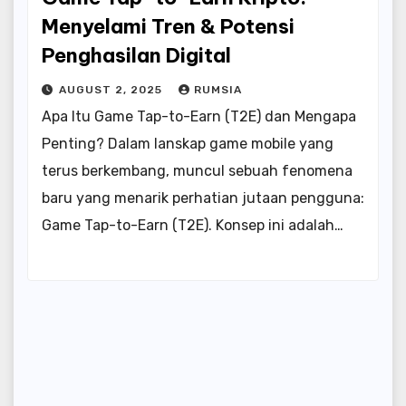
Menyelami Tren & Potensi
Penghasilan Digital
AUGUST 2, 2025
RUMSIA
Apa Itu Game Tap-to-Earn (T2E) dan Mengapa
Penting? Dalam lanskap game mobile yang
terus berkembang, muncul sebuah fenomena
baru yang menarik perhatian jutaan pengguna:
Game Tap-to-Earn (T2E). Konsep ini adalah…