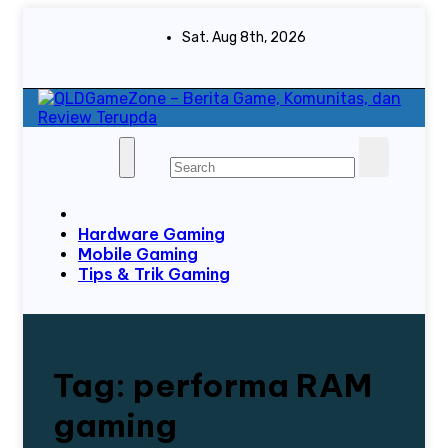
Skip
to
Sat. Aug 8th, 2026
content
Game Lebih Seru Dimulai di Sini
QLDGameZone –
Hardware Gaming
Berita Game,
Mobile Gaming
Tips & Trik Gaming
Komunitas, dan
Review Terupda
Tag:
performa RAM
gaming