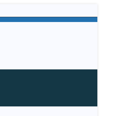
nitas, dan Review