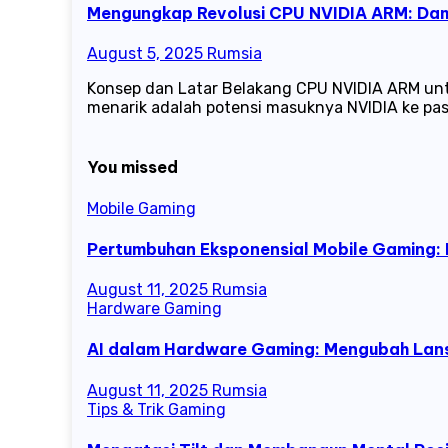
Mengungkap Revolusi CPU NVIDIA ARM: Da
August 5, 2025
Rumsia
Konsep dan Latar Belakang CPU NVIDIA ARM unt
menarik adalah potensi masuknya NVIDIA ke p
You missed
Mobile Gaming
Pertumbuhan Eksponensial Mobile Gaming:
August 11, 2025
Rumsia
Hardware Gaming
AI dalam Hardware Gaming: Mengubah Lan
August 11, 2025
Rumsia
Tips & Trik Gaming