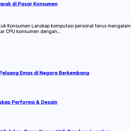
mpak di Pasar Konsumen
uk Konsumen Lanskap komputasi personal terus mengalami e
asar CPU konsumen dengan…
 Peluang Emas di Negara Berkembang
skap Performa & Desain