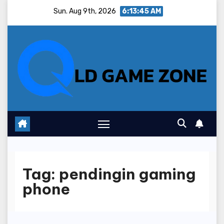
Skip
Sun. Aug 9th, 2026
6:13:45 AM
to
content
Tag:
pendingin gaming
phone