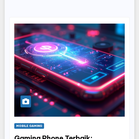
MOBILE GAMING
Gaming Phone Terbaik: