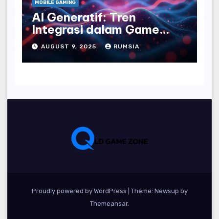
MOBILE GAMING
AI Generatif: Tren
Integrasi dalam Game
Mobile: Membentuk Masa
AUGUST 9, 2025
RUMSIA
Depan Gameplay
Proudly powered by WordPress
|
Theme: Newsup by
Themeansar
.