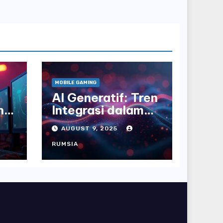
MOBILE GAMING
AI Generatif: Tren
n
Integrasi dalam
Game Mobile:
AUGUST 9, 2025
Membentuk Masa
Depan Gameplay
RUMSIA
ap