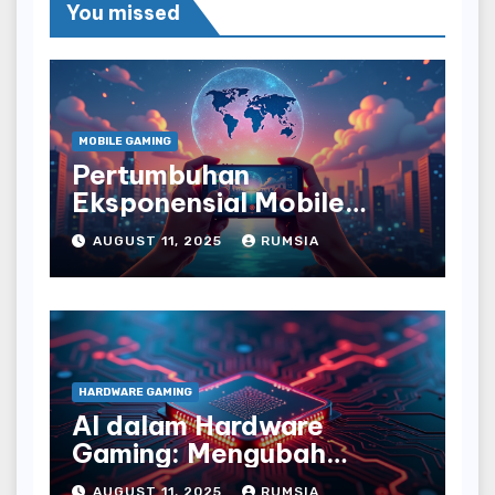
You missed
MOBILE GAMING
Pertumbuhan
Eksponensial Mobile
Gaming: Peluang Emas di
AUGUST 11, 2025
RUMSIA
Negara Berkembang
HARDWARE GAMING
AI dalam Hardware
Gaming: Mengubah
Lanskap Performa &
AUGUST 11, 2025
RUMSIA