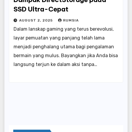
SSD Ultra-Cepat
AUGUST 2, 2025
RUMSIA
Dalam lanskap gaming yang terus berevolusi,
layar pemuatan yang panjang telah lama
menjadi penghalang utama bagi pengalaman
bermain yang mulus. Bayangkan jika Anda bisa
langsung terjun ke dalam aksi tanpa…