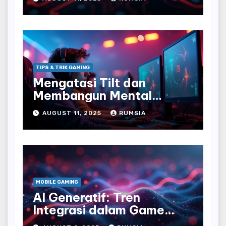
Desain
TIPS & TRIK GAMING
Mengatasi Tilt dan
Membangun Mental
Positif dalam Game
AUGUST 11, 2025
RUMSIA
Kompetitif: Panduan
Lengkap
MOBILE GAMING
AI Generatif: Tren
Integrasi dalam Game
Mobile: Membentuk Masa