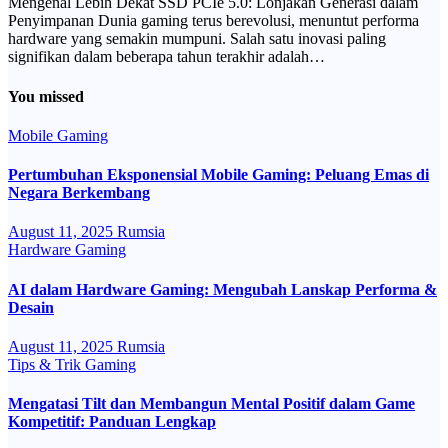
Mengenal Lebih Dekat SSD PCIe 5.0: Lonjakan Generasi dalam
Penyimpanan Dunia gaming terus berevolusi, menuntut performa
hardware yang semakin mumpuni. Salah satu inovasi paling
signifikan dalam beberapa tahun terakhir adalah…
You missed
Mobile Gaming
Pertumbuhan Eksponensial Mobile Gaming: Peluang Emas di
Negara Berkembang
August 11, 2025
Rumsia
Hardware Gaming
AI dalam Hardware Gaming: Mengubah Lanskap Performa &
Desain
August 11, 2025
Rumsia
Tips & Trik Gaming
Mengatasi Tilt dan Membangun Mental Positif dalam Game
Kompetitif: Panduan Lengkap