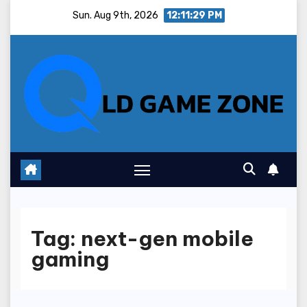
Skip
Sun. Aug 9th, 2026
12:11:29 PM
to
content
Tag:
next-gen mobile
gaming