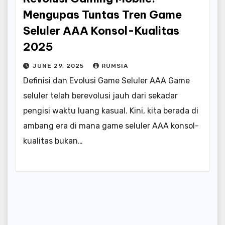
Mengupas Tuntas Tren Game
Seluler AAA Konsol-Kualitas
2025
JUNE 29, 2025
RUMSIA
Definisi dan Evolusi Game Seluler AAA Game
seluler telah berevolusi jauh dari sekadar
pengisi waktu luang kasual. Kini, kita berada di
ambang era di mana game seluler AAA konsol-
kualitas bukan…