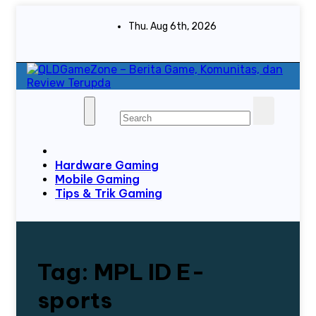
Skip
to
Thu. Aug 6th, 2026
content
Game Lebih Seru Dimulai di Sini
QLDGameZone –
Hardware Gaming
Berita Game,
Mobile Gaming
Tips & Trik Gaming
Komunitas, dan
Review Terupda
Tag:
MPL ID E-
sports