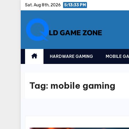
Skip
Sat. Aug 8th, 2026
5:13:34 PM
to
content
HARDWARE GAMING
MOBILE G
Tag:
mobile gaming