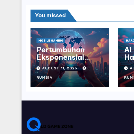
You missed
MOBILE GAMING
HARD
Pertumbuhan
AI
Eksponensial
Ha
Mobile Gaming:
Me
AUGUST 11, 2025
A
Peluang Emas di
La
Negara
& 
RUMSIA
RUM
Berkembang