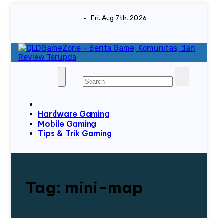
Skip
to
Fri. Aug 7th, 2026
content
Game Lebih Seru Dimulai di Sini
QLDGameZone –
Hardware Gaming
Berita Game,
Mobile Gaming
Tips & Trik Gaming
Komunitas, dan
Review Terupda
Tag:
mini-map