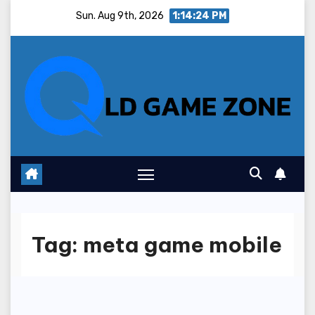
Skip
Sun. Aug 9th, 2026
1:14:24 PM
to
content
Tag:
meta game mobile