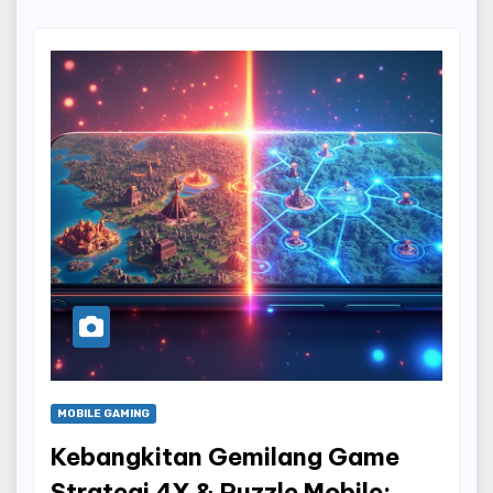
MOBILE GAMING
Kebangkitan Gemilang Game
Strategi 4X & Puzzle Mobile: