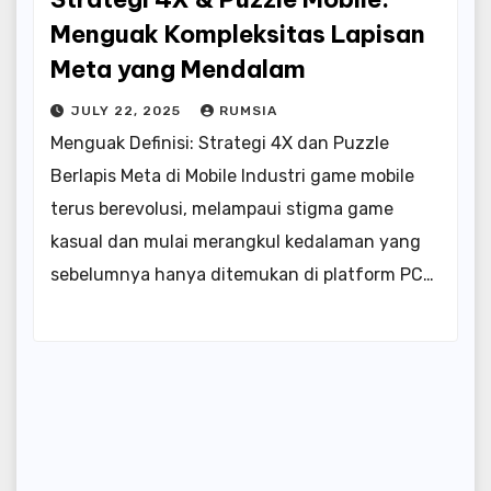
Menguak Kompleksitas Lapisan
Meta yang Mendalam
JULY 22, 2025
RUMSIA
Menguak Definisi: Strategi 4X dan Puzzle
Berlapis Meta di Mobile Industri game mobile
terus berevolusi, melampaui stigma game
kasual dan mulai merangkul kedalaman yang
sebelumnya hanya ditemukan di platform PC…