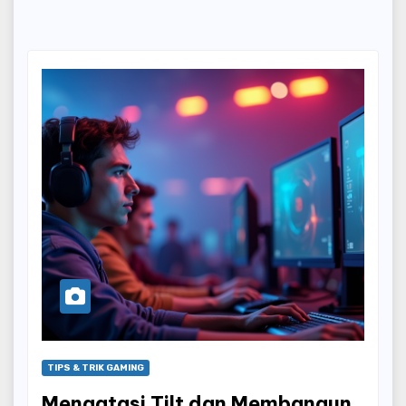
TIPS & TRIK GAMING
Mengatasi Tilt dan Membangun