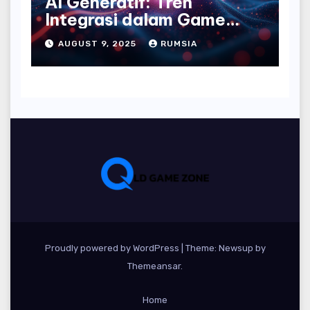
AI Generatif: Tren
Integrasi dalam Game
Mobile: Membentuk Masa
AUGUST 9, 2025
RUMSIA
Depan Gameplay
Proudly powered by WordPress
|
Theme: Newsup by
Themeansar
.
Home