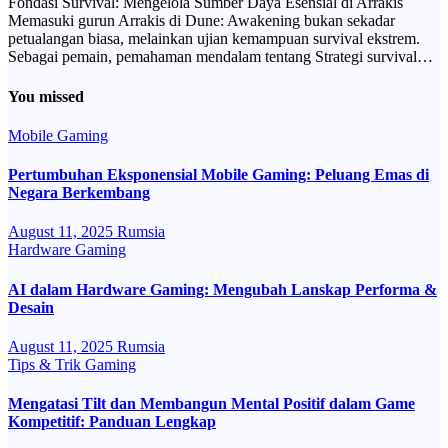
Fondasi Survival: Mengelola Sumber Daya Esensial di Arrakis
Memasuki gurun Arrakis di Dune: Awakening bukan sekadar
petualangan biasa, melainkan ujian kemampuan survival ekstrem.
Sebagai pemain, pemahaman mendalam tentang Strategi survival…
You missed
Mobile Gaming
Pertumbuhan Eksponensial Mobile Gaming: Peluang Emas di
Negara Berkembang
August 11, 2025
Rumsia
Hardware Gaming
AI dalam Hardware Gaming: Mengubah Lanskap Performa &
Desain
August 11, 2025
Rumsia
Tips & Trik Gaming
Mengatasi Tilt dan Membangun Mental Positif dalam Game
Kompetitif: Panduan Lengkap