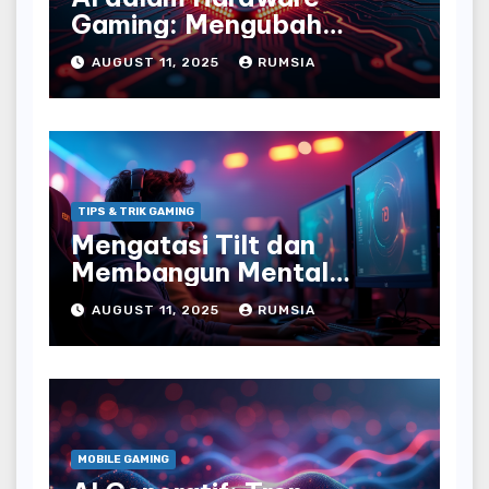
Gaming: Mengubah
Lanskap Performa &
AUGUST 11, 2025
RUMSIA
Desain
TIPS & TRIK GAMING
Mengatasi Tilt dan
Membangun Mental
Positif dalam Game
AUGUST 11, 2025
RUMSIA
Kompetitif: Panduan
Lengkap
MOBILE GAMING