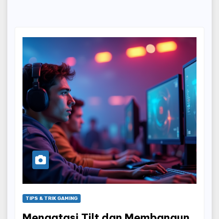
TIPS & TRIK GAMING
Mengatasi Tilt dan Membangun