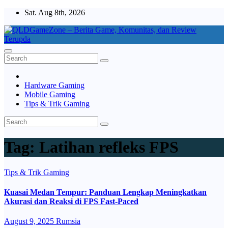
Skip
Sat. Aug 8th, 2026
to
content
QLDGameZone – Berita Game, Komunitas, dan Review Terupda
Game Lebih Seru Dimulai di Sini
Hardware Gaming
Mobile Gaming
Tips & Trik Gaming
Tag:
Latihan refleks FPS
Tips & Trik Gaming
Kuasai Medan Tempur: Panduan Lengkap Meningkatkan
Akurasi dan Reaksi di FPS Fast-Paced
August 9, 2025
Rumsia