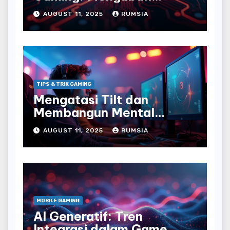
Lanskap Performa &
AUGUST 11, 2025
RUMSIA
Desain
TIPS & TRIK GAMING
Mengatasi Tilt dan
Membangun Mental
Positif dalam Game
AUGUST 11, 2025
RUMSIA
Kompetitif: Panduan
Lengkap
MOBILE GAMING
AI Generatif: Tren
Integrasi dalam Game