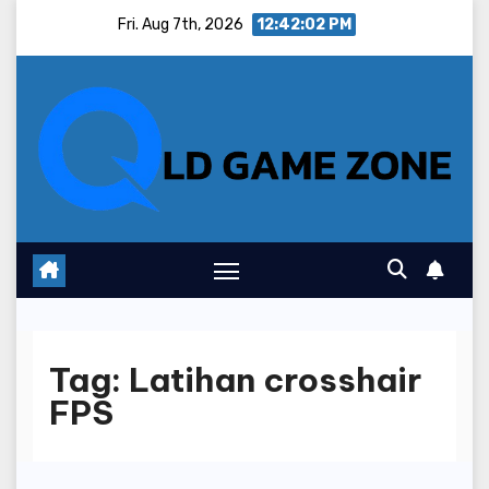
Skip
Fri. Aug 7th, 2026
12:42:02 PM
to
content
Tag:
Latihan crosshair
FPS