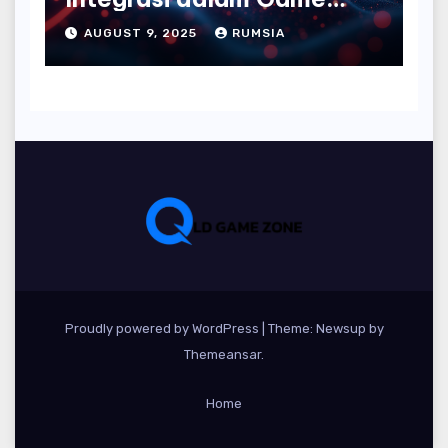
Mobile: Membentuk Masa
AUGUST 9, 2025
RUMSIA
Depan Gameplay
Proudly powered by WordPress
|
Theme: Newsup by
Themeansar
.
Home