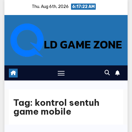
Skip
Thu. Aug 6th, 2026
6:17:22 AM
to
content
Tag:
kontrol sentuh
game mobile