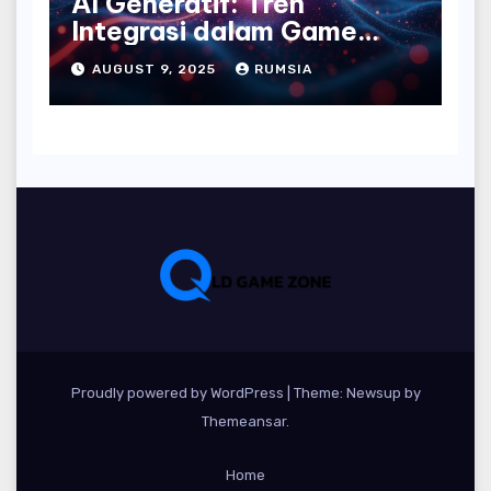
AI Generatif: Tren
Integrasi dalam Game
Mobile: Membentuk Masa
AUGUST 9, 2025
RUMSIA
Depan Gameplay
Proudly powered by WordPress
|
Theme: Newsup by
Themeansar
.
Home