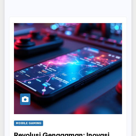
MOBILE GAMING
Revolusi Genggaman: Inovasi