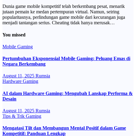
Dunia game mobile kompetitif telah berkembang pesat, menarik
jutaan pemain ke medan pertempuran virtual. Namun, seiring
popularitasnya, perlindungan game mobile dari kecurangan juga
menjadi tantangan serius. Cheating tidak hanya merusak…
You missed
Mobile Gaming
Pertumbuhan Eksponensial Mobile Gaming: Peluang Emas di
Negara Berkembang
August 11, 2025
Rumsia
Hardware Gaming
AI dalam Hardware Gaming: Mengubah Lanskap Performa &
Desain
August 11, 2025
Rumsia
Tips & Trik Gaming
Mengatasi Tilt dan Membangun Mental Positif dalam Game
Kompetitif: Panduan Lengkap