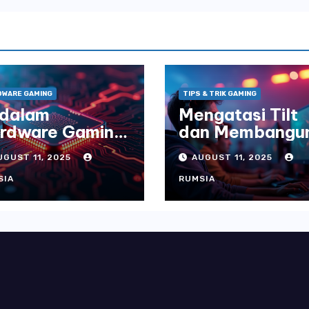
WARE GAMING
TIPS & TRIK GAMING
 dalam
Mengatasi Tilt
rdware Gaming:
dan Membangu
ngubah
Mental Positif
UGUST 11, 2025
AUGUST 11, 2025
nskap Performa
dalam Game
Desain
Kompetitif:
SIA
RUMSIA
Panduan Lengk