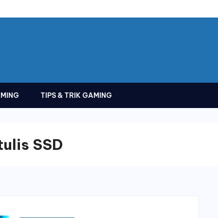
AMING
TIPS & TRIK GAMING
ulis SSD