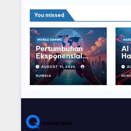
You missed
MOBILE GAMING
HARD
Pertumbuhan
AI
Eksponensial
Ha
Mobile Gaming:
Me
AUGUST 11, 2025
A
Peluang Emas di
La
Negara
& 
RUMSIA
RUM
Berkembang