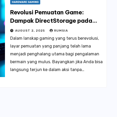
HARDWARE GAMING
Revolusi Pemuatan Game:
Dampak DirectStorage pada
SSD Ultra-Cepat
AUGUST 2, 2025
RUMSIA
Dalam lanskap gaming yang terus berevolusi,
layar pemuatan yang panjang telah lama
menjadi penghalang utama bagi pengalaman
bermain yang mulus. Bayangkan jika Anda bisa
langsung terjun ke dalam aksi tanpa…