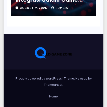
Mobile: Membentuk Masa
AUGUST 9, 2025
RUMSIA
Depan Gameplay
Proudly powered by WordPress
|
Theme: Newsup by
Themeansar
.
Home