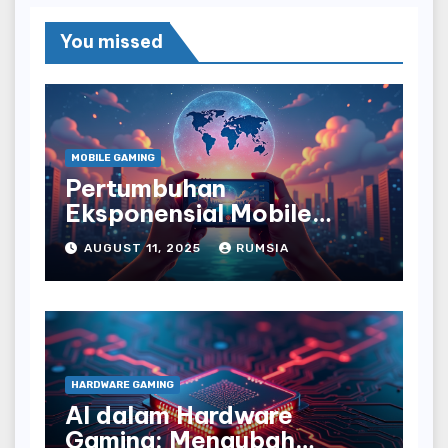
You missed
MOBILE GAMING
Pertumbuhan
Eksponensial Mobile
Gaming: Peluang Emas di
AUGUST 11, 2025
RUMSIA
Negara Berkembang
HARDWARE GAMING
AI dalam Hardware
Gaming: Mengubah