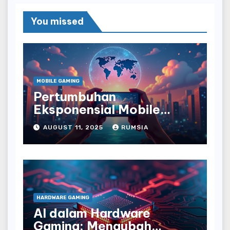
You missed
MOBILE GAMING
Pertumbuhan
Eksponensial Mobile
Gaming: Peluang Emas di
AUGUST 11, 2025
RUMSIA
Negara Berkembang
HARDWARE GAMING
AI dalam Hardware
Gaming: Mengubah