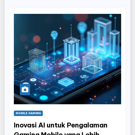
MOBILE GAMING
Inovasi AI untuk Pengalaman
Gaming Mobile yang Lebih