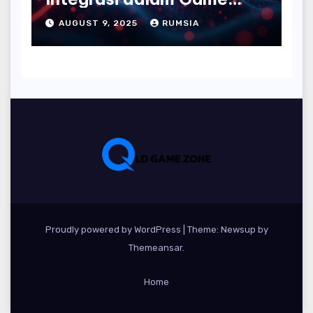
Mobile: Membentuk Masa
AUGUST 9, 2025
RUMSIA
Depan Gameplay
Proudly powered by WordPress
|
Theme: Newsup by
Themeansar
.
Home