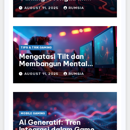
Lanskap Performa &
AUGUST 11, 2025
RUMSIA
Desain
TIPS & TRIK GAMING
Mengatasi Tilt dan
Membangun Mental
Positif dalam Game
AUGUST 11, 2025
RUMSIA
Kompetitif: Panduan
Lengkap
MOBILE GAMING
AI Generatif: Tren
Integrasi dalam Game