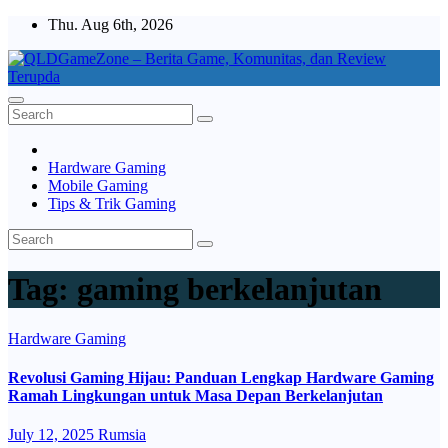
Skip
Thu. Aug 6th, 2026
to
content
QLDGameZone – Berita Game, Komunitas, dan Review Terupda
Game Lebih Seru Dimulai di Sini
Hardware Gaming
Mobile Gaming
Tips & Trik Gaming
Tag:
gaming berkelanjutan
Hardware Gaming
Revolusi Gaming Hijau: Panduan Lengkap Hardware Gaming
Ramah Lingkungan untuk Masa Depan Berkelanjutan
July 12, 2025
Rumsia