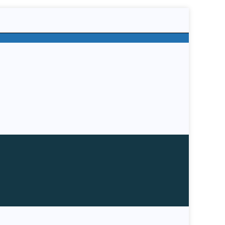
nitas, dan Review