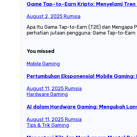
Game Tap-to-Earn Kripto: Menyelami Tren &
August 2, 2025
Rumsia
Apa Itu Game Tap-to-Earn (T2E) dan Mengapa 
perhatian jutaan pengguna: Game Tap-to-Earn (
You missed
Mobile Gaming
Pertumbuhan Eksponensial Mobile Gaming:
August 11, 2025
Rumsia
Hardware Gaming
AI dalam Hardware Gaming: Mengubah Lan
August 11, 2025
Rumsia
Tips & Trik Gaming