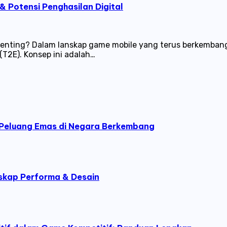
 Potensi Penghasilan Digital
Penting? Dalam lanskap game mobile yang terus berkemba
T2E). Konsep ini adalah…
 Peluang Emas di Negara Berkembang
skap Performa & Desain