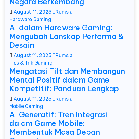
Negara Berkembang
August 11, 2025
Rumsia
Hardware Gaming
AI dalam Hardware Gaming:
Mengubah Lanskap Performa &
Desain
August 11, 2025
Rumsia
Tips & Trik Gaming
Mengatasi Tilt dan Membangun
Mental Positif dalam Game
Kompetitif: Panduan Lengkap
August 11, 2025
Rumsia
Mobile Gaming
AI Generatif: Tren Integrasi
dalam Game Mobile:
Membentuk Masa Depan