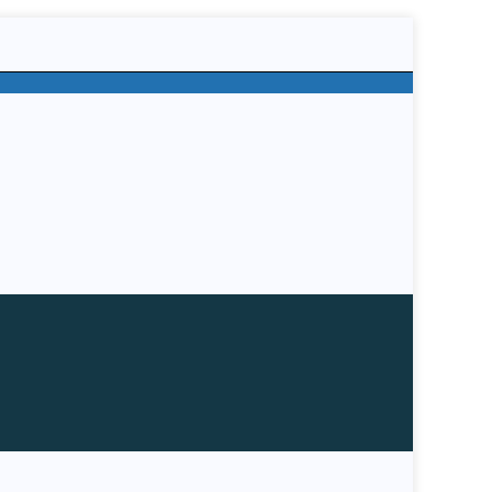
nitas, dan Review