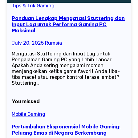
Tips & Trik Gaming
Panduan Lengkap Mengatasi Stuttering dan
Input Lag untuk Performa Gaming PC
Maksimal
July 20, 2025
Rumsia
Mengatasi Stuttering dan Input Lag untuk
Pengalaman Gaming PC yang Lebih Lancar
Apakah Anda sering mengalami momen
menjengkelkan ketika game favorit Anda tiba-
tiba macet atau respon kontrol terasa lambat?
Stuttering…
You missed
Mobile Gaming
Pertumbuhan Eksponensial Mobile Gaming:
Peluang Emas di Negara Berkembang