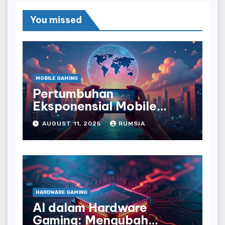
You missed
MOBILE GAMING
Pertumbuhan
Eksponensial Mobile
Gaming: Peluang Emas di
AUGUST 11, 2025
RUMSIA
Negara Berkembang
HARDWARE GAMING
AI dalam Hardware
Gaming: Mengubah