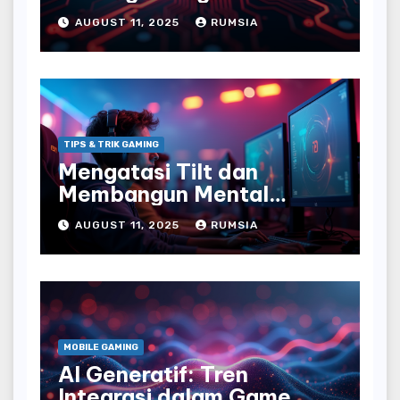
Lanskap Performa &
AUGUST 11, 2025
RUMSIA
Desain
TIPS & TRIK GAMING
Mengatasi Tilt dan
Membangun Mental
Positif dalam Game
AUGUST 11, 2025
RUMSIA
Kompetitif: Panduan
Lengkap
MOBILE GAMING
AI Generatif: Tren
Integrasi dalam Game