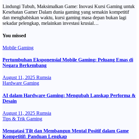
Lindungi Tubuh, Maksimalkan Game: Inovasi Kursi Gaming untuk
Kesehatan Gamer Dalam dunia gaming yang semakin kompetitif
dan menghabiskan waktu, kursi gaming masa depan bukan lagi
sekadar pelengkap, melainkan investasi krusial…
You missed
Mobile Gaming
Pertumbuhan Eksponensial Mobile Gaming: Peluang Emas di
Negara Berkembang
August 11, 2025
Rumsia
Hardware Gaming
AI dalam Hardware Gaming: Mengubah Lanskap Performa &
Desain
August 11, 2025
Rumsia
Tips & Trik Gaming
Mengatasi Tilt dan Membangun Mental Positif dalam Game
Kompetitif: Panduan Lengkap