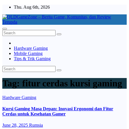
Skip
Thu. Aug 6th, 2026
to
content
QLDGameZone – Berita Game, Komunitas, dan Review Terupda
Game Lebih Seru Dimulai di Sini
Hardware Gaming
Mobile Gaming
Tips & Trik Gaming
Tag:
fitur cerdas kursi gaming
Hardware Gaming
Kursi Gaming Masa Depan: Inovasi Ergonomi dan Fitur
Cerdas untuk Kesehatan Gamer
June 28, 2025
Rumsia