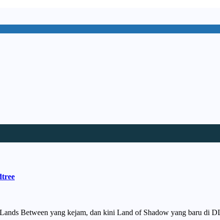
dtree
 Lands Between yang kejam, dan kini Land of Shadow yang baru di 