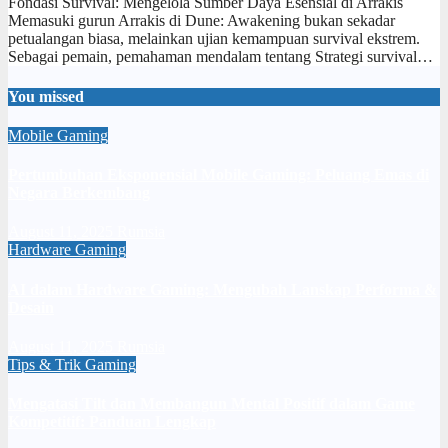
Fondasi Survival: Mengelola Sumber Daya Esensial di Arrakis
Memasuki gurun Arrakis di Dune: Awakening bukan sekadar
petualangan biasa, melainkan ujian kemampuan survival ekstrem.
Sebagai pemain, pemahaman mendalam tentang Strategi survival…
You missed
Mobile Gaming
Pertumbuhan Eksponensial Mobile Gaming: Peluang Emas di
Negara Berkembang
August 11, 2025
Rumsia
Hardware Gaming
AI dalam Hardware Gaming: Mengubah Lanskap Performa &
Desain
August 11, 2025
Rumsia
Tips & Trik Gaming
Mengatasi Tilt dan Membangun Mental Positif dalam Game
Kompetitif: Panduan Lengkap