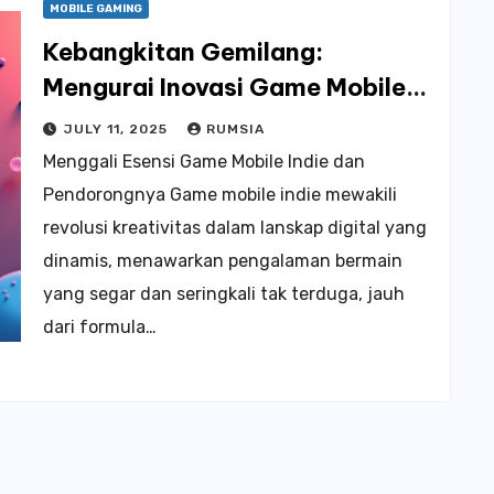
MOBILE GAMING
Kebangkitan Gemilang:
Mengurai Inovasi Game Mobile
Indie di Tengah Persaingan
JULY 11, 2025
RUMSIA
Ketat
Menggali Esensi Game Mobile Indie dan
Pendorongnya Game mobile indie mewakili
revolusi kreativitas dalam lanskap digital yang
dinamis, menawarkan pengalaman bermain
yang segar dan seringkali tak terduga, jauh
dari formula…