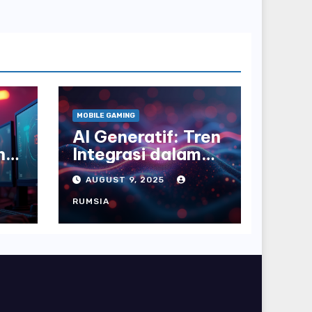
MOBILE GAMING
AI Generatif: Tren
n
Integrasi dalam
Game Mobile:
AUGUST 9, 2025
Membentuk Masa
Depan Gameplay
RUMSIA
ap