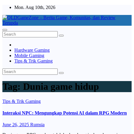
Skip
Mon. Aug 10th, 2026
to
content
QLDGameZone – Berita Game, Komunitas, dan Review Terupda
Game Lebih Seru Dimulai di Sini
Hardware Gaming
Mobile Gaming
Tips & Trik Gaming
Tag:
Dunia game hidup
Tips & Trik Gaming
Interaksi NPC: Mengungkap Potensi AI dalam RPG Modern
June 26, 2025
Rumsia