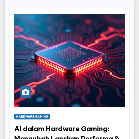
HARDWARE GAMING
AI dalam Hardware Gaming:
Mengubah Lanskap Performa &