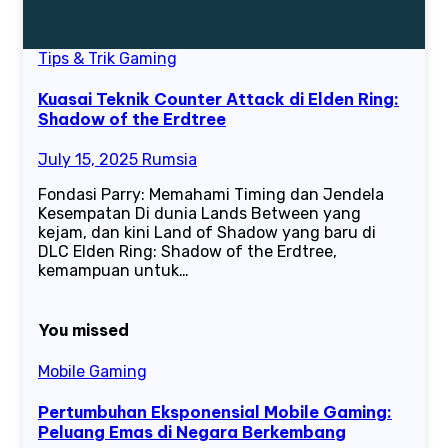
Tips & Trik Gaming
Kuasai Teknik Counter Attack di Elden Ring:
Shadow of the Erdtree
July 15, 2025
Rumsia
Fondasi Parry: Memahami Timing dan Jendela
Kesempatan Di dunia Lands Between yang
kejam, dan kini Land of Shadow yang baru di
DLC Elden Ring: Shadow of the Erdtree,
kemampuan untuk…
You missed
Mobile Gaming
Pertumbuhan Eksponensial Mobile Gaming:
Peluang Emas di Negara Berkembang