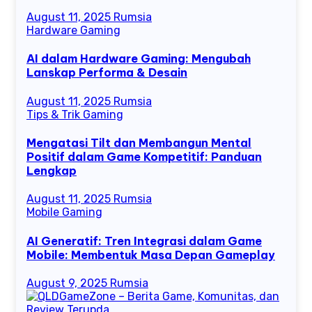
August 11, 2025
Rumsia
Hardware Gaming
AI dalam Hardware Gaming: Mengubah
Lanskap Performa & Desain
August 11, 2025
Rumsia
Tips & Trik Gaming
Mengatasi Tilt dan Membangun Mental
Positif dalam Game Kompetitif: Panduan
Lengkap
August 11, 2025
Rumsia
Mobile Gaming
AI Generatif: Tren Integrasi dalam Game
Mobile: Membentuk Masa Depan Gameplay
August 9, 2025
Rumsia