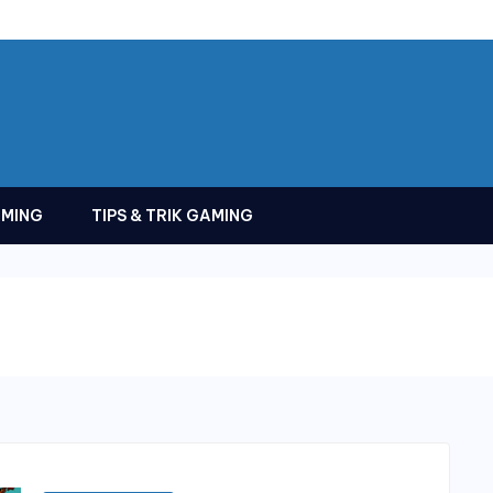
AMING
TIPS & TRIK GAMING