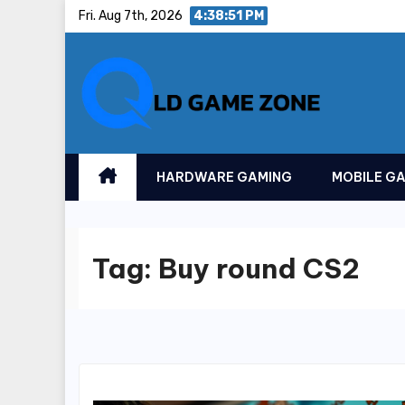
Skip
Fri. Aug 7th, 2026
4:38:52 PM
to
content
HARDWARE GAMING
MOBILE G
Tag:
Buy round CS2