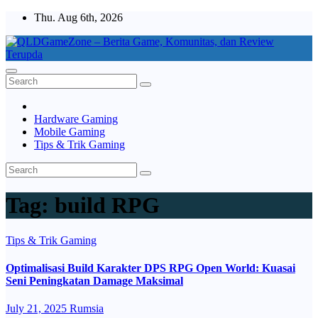
Skip
Thu. Aug 6th, 2026
to
content
QLDGameZone – Berita Game, Komunitas, dan Review Terupda
Game Lebih Seru Dimulai di Sini
Hardware Gaming
Mobile Gaming
Tips & Trik Gaming
Tag:
build RPG
Tips & Trik Gaming
Optimalisasi Build Karakter DPS RPG Open World: Kuasai
Seni Peningkatan Damage Maksimal
July 21, 2025
Rumsia